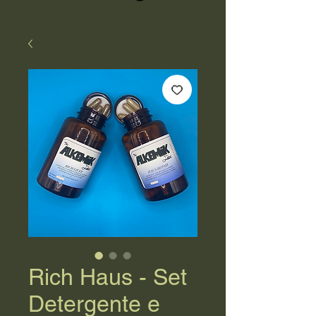
Rich Haus - Set
Detergente e